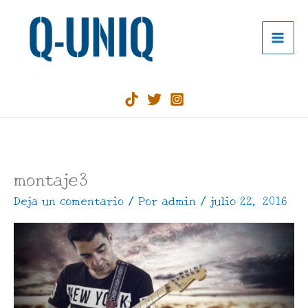
Ir
al
contenido
montaje3
Deja un comentario
/ Por
admin
/
julio 22, 2016