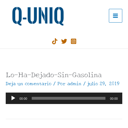
Ir
al
contenido
Lo-Ha-Dejado-Sin-Gasolina
Deja un comentario
/ Por
admin
/
julio 29, 2019
Reproductor
00:00
00:00
de
audio