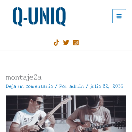
Ir
al
contenido
montaje2a
Deja un comentario
/ Por
admin
/
julio 22, 2016